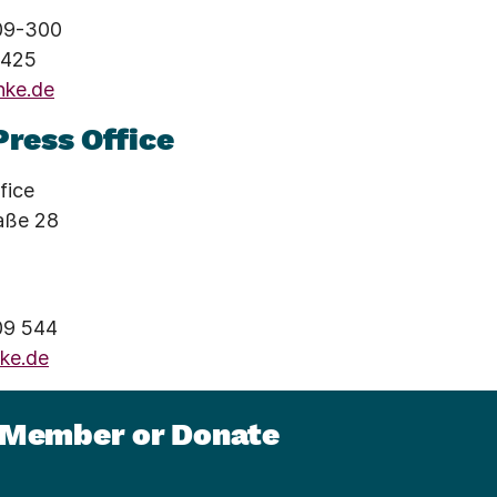
09-300
-425
nke.de
Press Office
fice
raße 28
09 544
nke.de
Member or Donate