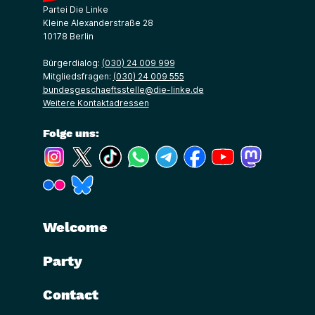
Partei Die Linke
Kleine Alexanderstraße 28
10178 Berlin
Bürgerdialog:
(030) 24 009 999
Mitgliedsfragen:
(030) 24 009 555
bundesgeschaeftsstelle@die-linke.de
Weitere Kontaktadressen
Folge uns:
(Link öffnet ein neues Fenster)
(Link öffnet ein neues Fenster)
(Link öffnet ein neues Fenster)
(Link öffnet ein neues Fenster)
(Link öffnet ein neues Fenster)
(Link öffnet ein neues Fe
(Link öffnet ein n
(Link öffne
(Link öffnet ein neues Fenster)
(Link öffnet ein neues Fenster)
Welcome
Party
Contact