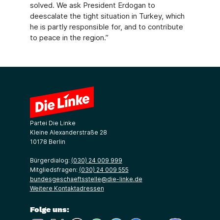
solved. We ask President Erdogan to
deescalate the tight situation in Turkey, which
he is partly responsible for, and to contribute
to peace in the region.”
Partei Die Linke
Kleine Alexanderstraße 28
10178 Berlin
Bürgerdialog:
(030) 24 009 999
Mitgliedsfragen:
(030) 24 009 555
bundesgeschaeftsstelle@die-linke.de
Weitere Kontaktadressen
Folge uns: